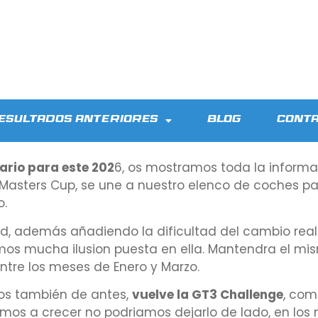
esultados Anteriores
Blog
Cont
ario para este 202
6, os mostramos toda la informa
Masters Cup, se une a nuestro elenco de coches pa
o.
 además añadiendo la dificultad del cambio realiz
emos mucha ilusion puesta en ella. Mantendra el m
ntre los meses de Enero y Marzo.
s también de antes,
vuelve la GT3 Challenge
, com
mos a crecer no podriamos dejarlo de lado, en los 